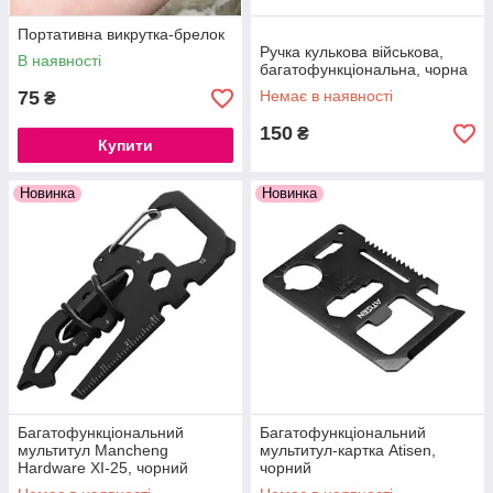
Портативна викрутка-брелок
Ручка кулькова військова,
В наявності
багатофункціональна, чорна
75
Немає в наявності
₴
150
₴
Купити
Новинка
Новинка
Багатофункціональний
Багатофункціональний
мультитул Mancheng
мультитул-картка Atisen,
Hardware XI-25, чорний
чорний