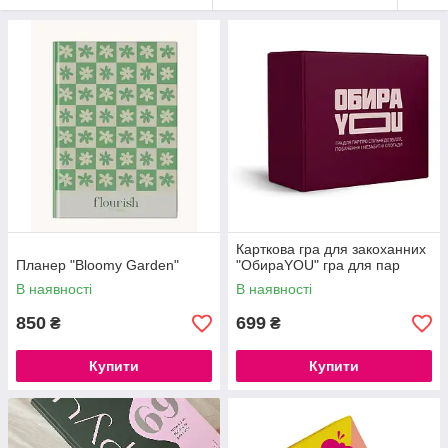
Карткова гра для закоханних
Планер "Bloomy Garden"
"ОбираYOU" гра для пар
В наявності
В наявності
850
699
₴
₴
Купити
Купити