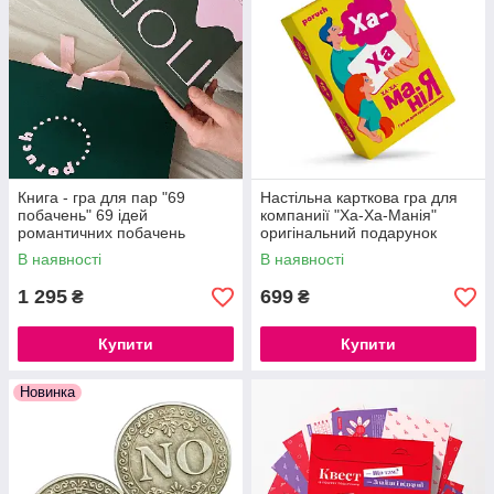
Книга - гра для пар "69
Настільна карткова гра для
побачень" 69 ідей
компаниії "Ха-Ха-Манія"
романтичних побачень
оригінальний подарунок
В наявності
В наявності
1 295
699
₴
₴
Купити
Купити
Новинка