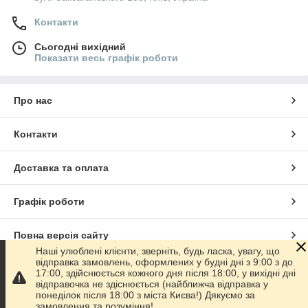
Контакти
Сьогодні вихідний
Показати весь графік роботи
Про нас
Контакти
Доставка та оплата
Графік роботи
Повна версія сайту
Наші улюблені клієнти, зверніть, будь ласка, увагу, що
відправка замовлень, оформлених у будні дні з 9:00 з до
Сайт створено на маркетплейсі
Prom.ua
17:00, здійснюється кожного дня після 18:00, у вихідні дні
відправочка не здіснюється (найближча відправка у
понеділок після 18:00 з міста Києва!) Дякуємо за
Політика конфіденційності
замовлення та розуміння!