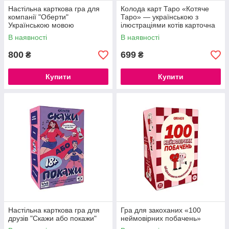
Настільна карткова гра для
Колода карт Таро «Котяче
компанії "Оберти"
Таро» — українською з
Українською мовою
ілюстраціями котів карточна
гра
В наявності
В наявності
800
699
₴
₴
Купити
Купити
Настільна карткова гра для
Гра для закоханих «100
друзів "Скажи або покажи"
неймовірних побачень»