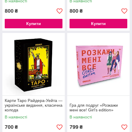
В наявності
В наявності
800
800
₴
₴
Купити
Купити
Карти Таро Райдера-Уейта —
українське видання, класична
Гра для подруг «Розкажи
колода
мені все! Girl's edition»
В наявності
В наявності
700
799
₴
₴