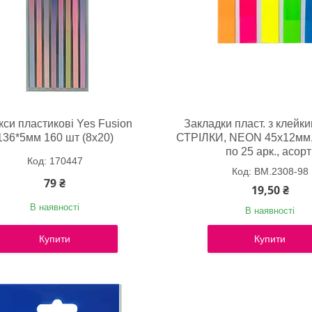
кси пластикові Yes Fusion
Закладки пласт. з клейк
136*5мм 160 шт (8х20)
СТРІЛКИ, NEON 45x12мм, 
по 25 арк., асорт
170447
BM.2308-98
79 ₴
19,50 ₴
В наявності
В наявності
Купити
Купити