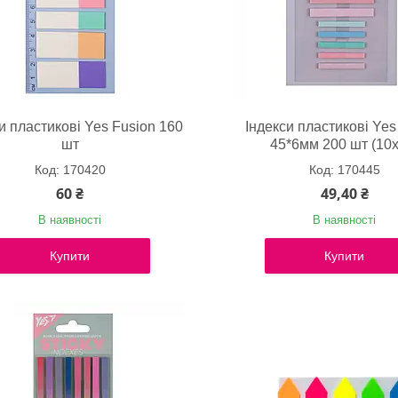
и пластикові Yes Fusion 160
Індекси пластикові Yes
шт
45*6мм 200 шт (10х
170420
170445
60 ₴
49,40 ₴
В наявності
В наявності
Купити
Купити