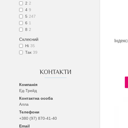
2
2
4
9
5
247
6
1
8
2
Склеєний
Індекс
Ні
35
Так
39
КОНТАКТИ
Ед-Трейд
Алла
+380 (97) 870-41-40