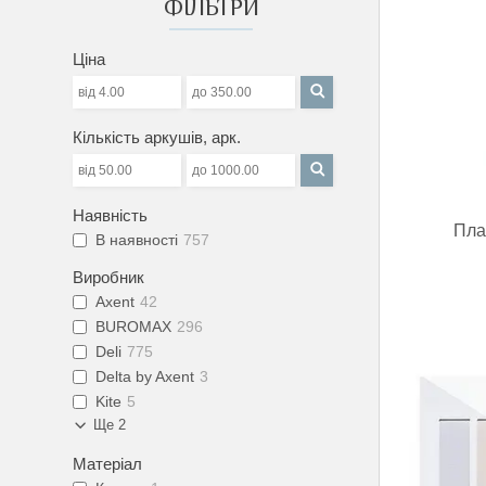
ФІЛЬТРИ
Ціна
Кількість аркушів, арк.
Наявність
Пла
В наявності
757
Виробник
Axent
42
BUROMAX
296
Deli
775
Delta by Axent
3
Kite
5
Ще 2
Матеріал