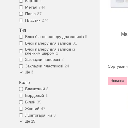
Картон
1
Метал
744
Папір
87
Пластик
274
Тип
Маг
Блок білого паперу для записів
9
Блок паперу для записів
31
Блок паперу для записів із
клейким шаром
1
Закладки паперові
2
Закладки пластикові
24
Ще 3
Новинка
Колір
Блакитний
8
Бордовый
1
Білий
35
Жовтий
47
Жовтогарячий
3
Ще 15