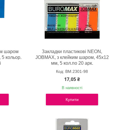
им шаром
Закладки пластикові NEON,
5 кольор.
JOBMAX, з клейким шаром, 45x12
і
мм, 5 кол.по 20 арк.
BM.2301-98
17,05 ₴
В наявності
Купити