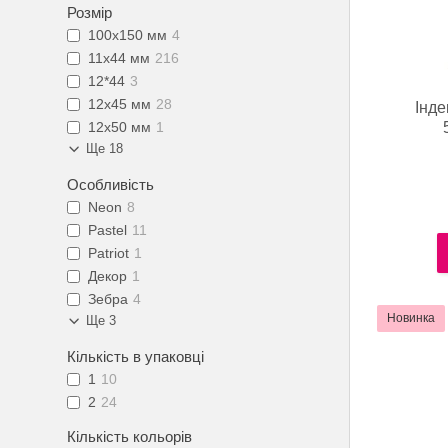
Розмір
100x150 мм
4
11х44 мм
216
12*44
3
12х45 мм
28
Інде
12х50 мм
1
Ще 18
Особливість
Neon
8
Pastel
11
Patriot
1
Декор
1
Зебра
4
Новинка
Ще 3
Кількість в упаковці
1
10
2
24
Кількість кольорів