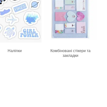
Наліпки
Комбіновані стікери та
закладки