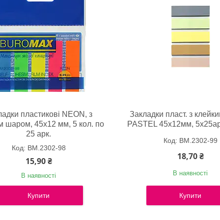
ладки пластикові NEON, з
Закладки пласт. з клейк
м шаром, 45x12 мм, 5 кол. по
PASTEL 45x12мм, 5х25арк
25 арк.
BM.2302-99
BM.2302-98
18,70 ₴
15,90 ₴
В наявності
В наявності
Купити
Купити