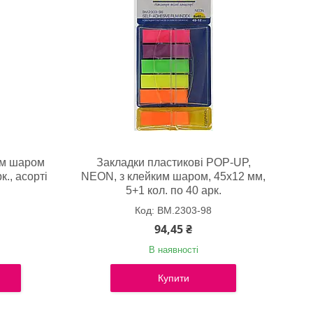
им шаром
Закладки пластикові POP-UP,
., асорті
NEON, з клейким шаром, 45x12 мм,
5+1 кол. по 40 арк.
BM.2303-98
94,45 ₴
В наявності
Купити