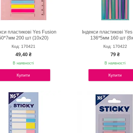
кси пластикові Yes Fusion
Індекси пластикові Yes
50*7мм 200 шт (10х20)
136*5мм 160 шт (8х
170421
170422
49,40 ₴
79 ₴
В наявності
В наявності
Купити
Купити