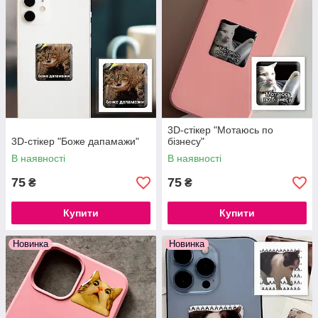
3D-стікер "Мoтаюсь по
3D-стікер "Боже дапамажи"
бізнесу"
В наявності
В наявності
75
75
₴
₴
Купити
Купити
Новинка
Новинка