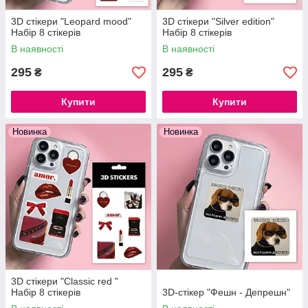
3D стікери "Leopard mood"
3D стікери "Silver edition"
Набір 8 стікерів
Набір 8 стікерів
В наявності
В наявності
295
295
₴
₴
Купити
Купити
Новинка
Новинка
3D стікери "Classic red "
Набір 8 стікерів
3D-стікер "Фешн - Депрешн"