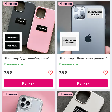
Новинка
Новинка
3D-стікер "Душніла/терпіла"
3D стікер " Київський режим "
В наявності
В наявності
75
75
₴
₴
Купити
Купити
Новинка
Новинка