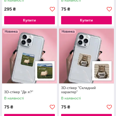
В наявності
В наявності
295
75
₴
₴
Купити
Купити
Новинка
Новинка
3D-стікер "Складний
3D-стікер "Де я?"
характер"
В наявності
В наявності
75
75
₴
₴