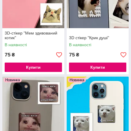
3D-стікер "Мем здивований
котик"
3D стікер "Крик душі"
В наявності
В наявності
75
75
₴
₴
Купити
Купити
Новинка
Новинка