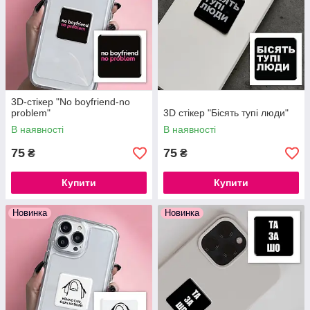
3D-стікер "No boyfriend-no
problem"
3D стікер "Бісять тупі люди"
В наявності
В наявності
75
75
₴
₴
Купити
Купити
Новинка
Новинка