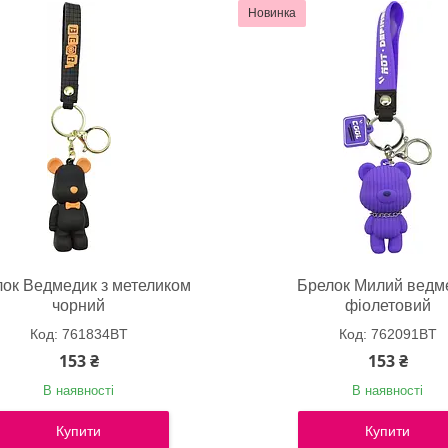
Новинка
ок Ведмедик з метеликом
Брелок Милий ведм
чорний
фіолетовий
761834BT
762091BT
153 ₴
153 ₴
В наявності
В наявності
Купити
Купити