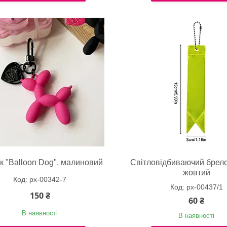
к "Balloon Dog", малиновий
Світловідбиваючий брело
жовтий
px-00342-7
px-00437/1
150 ₴
60 ₴
В наявності
В наявності