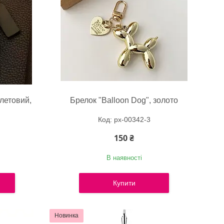
летовий,
Брелок "Balloon Dog", золото
px-00342-3
150 ₴
В наявності
Купити
Новинка