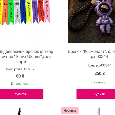
відбиваючий брелок-флікер
Брелок "Космонавт", фіо
тичний "Slava Ukraini",колір
px-00344
асорті
px-00344
px-00117-02
250 ₴
60 ₴
В наявності
В наявності
Купити
Купити
Новинка