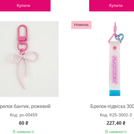
Купити
Купити
Новинка
релок бантик, рожевий
Брелок-підвіска 30
px-00459
K25-3002-3
60 ₴
227,40 ₴
В наявності
В наявності