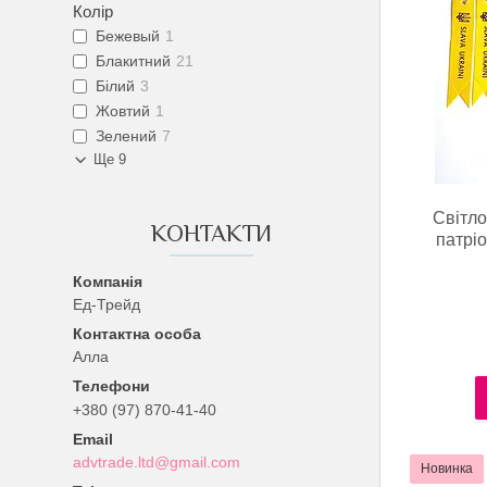
Колір
Бежевый
1
Блакитний
21
Білий
3
Жовтий
1
Зелений
7
Ще 9
Світло
КОНТАКТИ
патріо
Ед-Трейд
Алла
+380 (97) 870-41-40
advtrade.ltd@gmail.com
Новинка