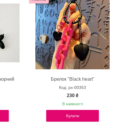
 чорний
Брелок "Black heart"
px-00353
230 ₴
В наявності
Купити