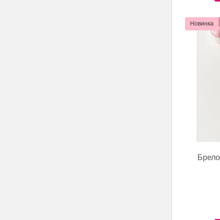
Новинка
Брело