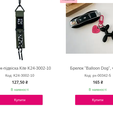
к-підвіска Kite K24-3002-10
Брелок "Balloon Dog",
K24-3002-10
px-00342-5
127,50 ₴
165 ₴
В наявності
В наявності
Купити
Купити