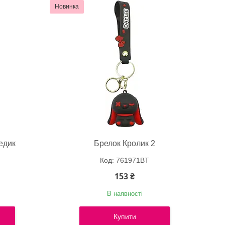
Новинка
едик
Брелок Кролик 2
761971BT
153 ₴
В наявності
Купити