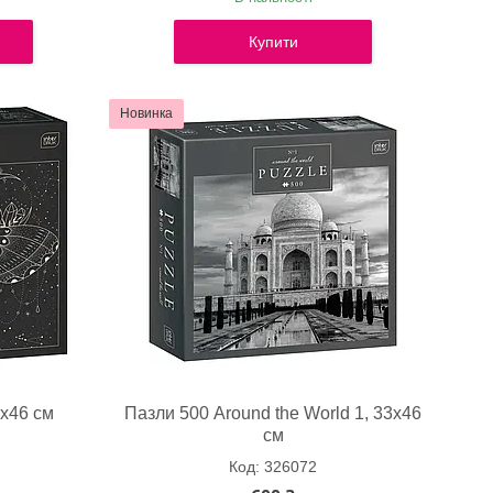
Купити
Новинка
3х46 см
Пазли 500 Around the World 1, 33х46
см
326072