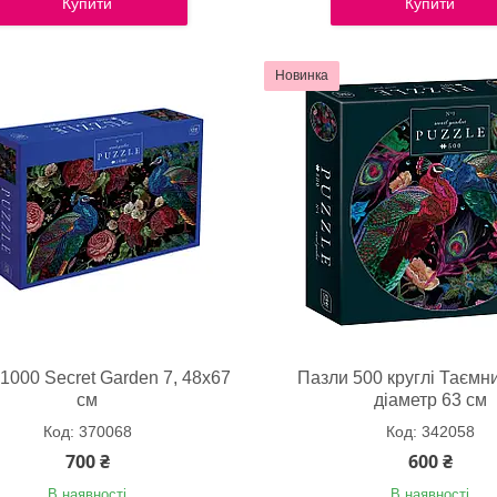
Купити
Купити
Новинка
1000 Secret Garden 7, 48х67
Пазли 500 круглі Таємни
см
діаметр 63 см
370068
342058
700 ₴
600 ₴
В наявності
В наявності