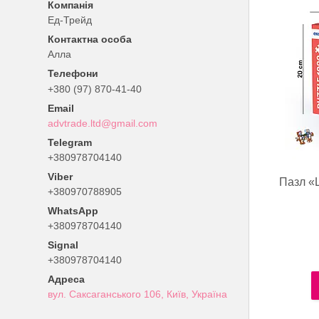
Ед-Трейд
Алла
+380 (97) 870-41-40
advtrade.ltd@gmail.com
+380978704140
Пазл «Ш
+380970788905
+380978704140
Signal
+380978704140
вул. Саксаганського 106, Київ, Україна