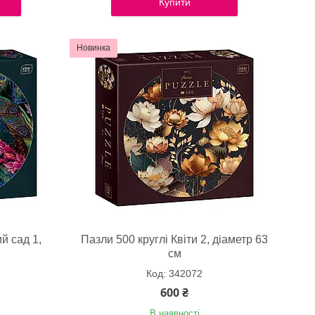
Купити
Новинка
й сад 1,
Пазли 500 круглі Квіти 2, діаметр 63
см
342072
600 ₴
В наявності