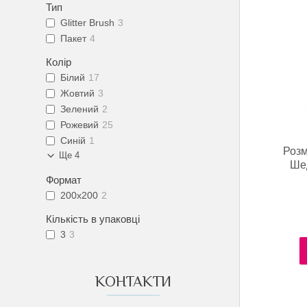
Тип
Glitter Brush
3
Пакет
4
Колір
Білий
17
Жовтий
3
Зелений
2
Рожевий
25
Синій
1
Розм
Ще 4
Шед
Формат
200х200
2
Кількість в упаковці
3
3
КОНТАКТИ