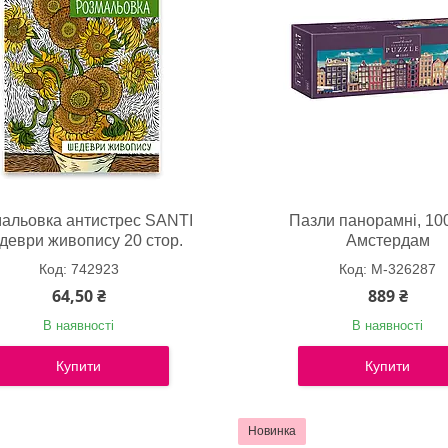
альовка антистрес SANTI
Пазли панорамні, 100
еври живопису 20 стор.
Амстердам
742923
М-326287
64,50 ₴
889 ₴
В наявності
В наявності
Купити
Купити
Новинка