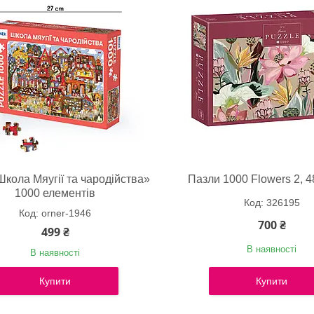
кола Мяугії та чародійства»
Пазли 1000 Flowers 2, 4
1000 елементів
326195
orner-1946
700 ₴
499 ₴
В наявності
В наявності
Купити
Купити