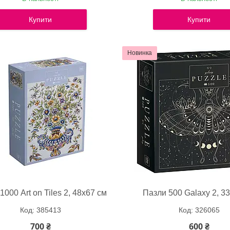
Купити
Купити
Новинка
1000 Art on Tiles 2, 48х67 см
Пазли 500 Galaxy 2, 3
385413
326065
700 ₴
600 ₴