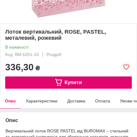
Лоток вертикальний, ROSE, PASTEL,
металевий, рожевий
В наявності
Код: BM.6261-10
Роздріб
336,30
₴
Купити
Опис
Характеристики
Доставка
Оплата
Умови п
Опис
Вертикальний лоток ROSE PASTEL від BUROMAX – стильний
та довговічний інструмент для зберігання каталогів, журналів,