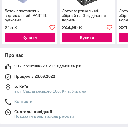
Лоток пластиковий
Лоток вертикальний
Лото
вертикальний, PASTEL
збірний на 3 відділення,
збір
бузковий
чорний
чор
215
244,90
321
₴
₴
Купити
Купити
Про нас
99% позитивних з 203 відгуків за рік
Працює з 23.06.2022
м. Київ
вул. Саксаганського 106, Київ, Україна
Контакти
Сьогодні вихідний
Показати весь графік роботи