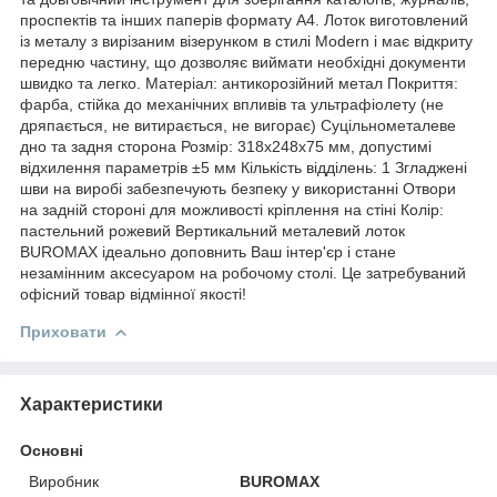
проспектів та інших паперів формату А4. Лоток виготовлений
із металу з вирізаним візерунком в стилі Modern і має відкриту
передню частину, що дозволяє виймати необхідні документи
швидко та легко. Матеріал: антикорозійний метал Покриття:
фарба, стійка до механічних впливів та ультрафіолету (не
дряпається, не витирається, не вигорає) Суцільнометалеве
дно та задня сторона Розмір: 318х248х75 мм, допустимі
відхилення параметрів ±5 мм Кількість відділень: 1 Згладжені
шви на виробі забезпечують безпеку у використанні Отвори
на задній стороні для можливості кріплення на стіні Колір:
пастельний рожевий Вертикальний металевий лоток
BUROMAX ідеально доповнить Ваш інтер'єр і стане
незамінним аксесуаром на робочому столі. Це затребуваний
офісний товар відмінної якості!
Приховати
Характеристики
Основні
Виробник
BUROMAX