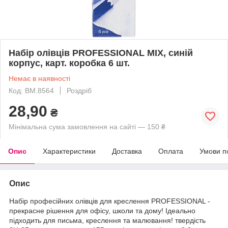
Набір олівців PROFESSIONAL MIX, синій
корпус, карт. коробка 6 шт.
Немає в наявності
Код: BM.8564
Роздріб
28,90
₴
Мінімальна сума замовлення на сайті — 150 ₴
Опис
Характеристики
Доставка
Оплата
Умови п
Опис
Набір професійних олівців для креслення PROFESSIONAL -
прекрасне рішення для офісу, школи та дому! Ідеально
підходить для письма, креслення та малювання! твердість