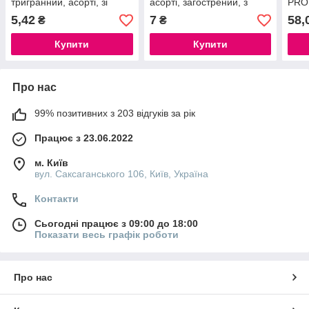
тригранний, асорті, зі
асорті, загострений, з
PRO
срібл. смужкою
гумкою
сині
5,42
7
58,
₴
₴
12 ш
Купити
Купити
Про нас
99% позитивних з 203 відгуків за рік
Працює з 23.06.2022
м. Київ
вул. Саксаганського 106, Київ, Україна
Контакти
Сьогодні працює з 09:00 до 18:00
Показати весь графік роботи
Про нас