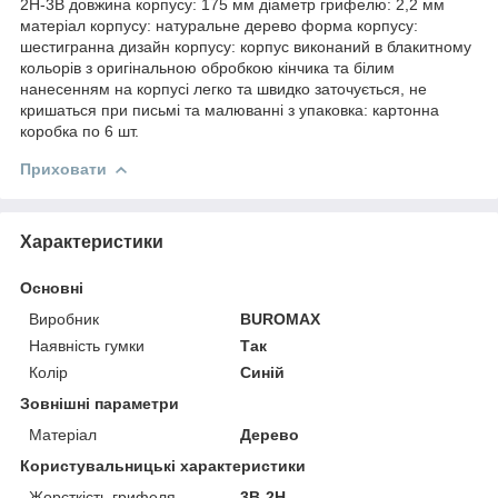
2H-3B довжина корпусу: 175 мм діаметр грифелю: 2,2 мм
матеріал корпусу: натуральне дерево форма корпусу:
шестигранна дизайн корпусу: корпус виконаний в блакитному
кольорів з оригінальною обробкою кінчика та білим
нанесенням на корпусі легко та швидко заточується, не
кришаться при письмі та малюванні з упаковка: картонна
коробка по 6 шт.
Приховати
Характеристики
Основні
Виробник
BUROMAX
Наявність гумки
Так
Колір
Синій
Зовнішні параметри
Матеріал
Дерево
Користувальницькі характеристики
Жорсткість грифеля
3B-2H