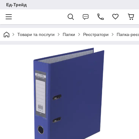
Ед-Трейд
Товари та послуги
Папки
Реєстратори
Папка-реє