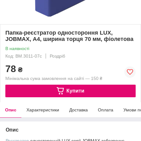
Папка-реєстратор одностороння LUX,
JOBMAX, А4, ширина торця 70 мм, фіолетова
В наявності
Код: BM.3011-07c
Роздріб
78
₴
Мінімальна сума замовлення на сайті — 150 ₴
Купити
Опис
Характеристики
Доставка
Оплата
Умови п
Опис
Реєстратор
односторонній LUX серії JOBMAX забезпечує