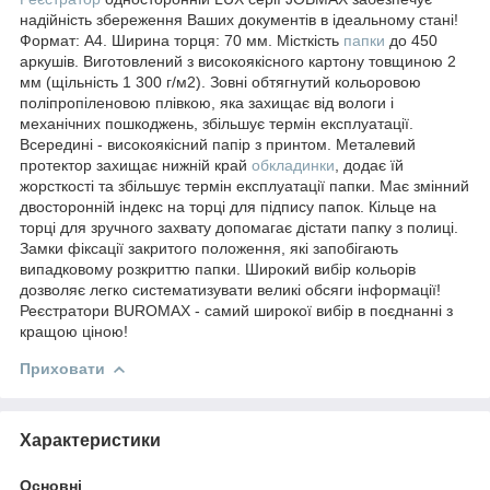
надійність збереження Ваших документів в ідеальному стані!
Формат: А4. Ширина торця: 70 мм. Місткість
папки
до 450
аркушів. Виготовлений з високоякісного картону товщиною 2
мм (щільність 1 300 г/м2). Зовні обтягнутий кольоровою
поліпропіленовою плівкою, яка захищає від вологи і
механічних пошкоджень, збільшує термін експлуатації.
Всередині - високоякісний папір з принтом. Металевий
протектор захищає нижній край
обкладинки
, додає їй
жорсткості та збільшує термін експлуатації папки. Має змінний
двосторонній індекс на торці для підпису папок. Кільце на
торці для зручного захвату допомагає дістати папку з полиці.
Замки фіксації закритого положення, які запобігають
випадковому розкриттю папки. Широкий вибір кольорів
дозволяє легко систематизувати великі обсяги інформації!
Реєстратори BUROMAX - самий широкої вибір в поєднанні з
кращою ціною!
Приховати
Характеристики
Основні