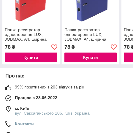
Папка-реєстратор
Папка-реєстратор
Папк
одностороння LUX,
одностороння LUX,
одно
JOBMAX, А4, ширина
JOBMAX, А4, ширина
JOB
торця 50 мм, червона
торця 50 мм, фіолетова
торц
78
78
78
₴
₴
Купити
Купити
Про нас
99% позитивних з 203 відгуків за рік
Працює з 23.06.2022
м. Київ
вул. Саксаганського 106, Київ, Україна
Контакти