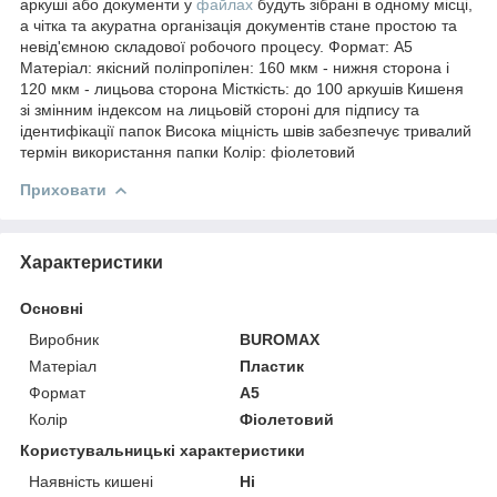
аркуші або документи у
файлах
будуть зібрані в одному місці,
а чітка та акуратна організація документів стане простою та
невід'ємною складової робочого процесу. Формат: А5
Матеріал: якісний поліпропілен: 160 мкм - нижня сторона і
120 мкм - лицьова сторона Місткість: до 100 аркушів Кишеня
зі змінним індексом на лицьовій стороні для підпису та
ідентифікації папок Висока міцність швів забезпечує тривалий
термін використання папки Колір: фіолетовий
Приховати
Характеристики
Основні
Виробник
BUROMAX
Матеріал
Пластик
Формат
A5
Колір
Фіолетовий
Користувальницькі характеристики
Наявність кишені
Ні