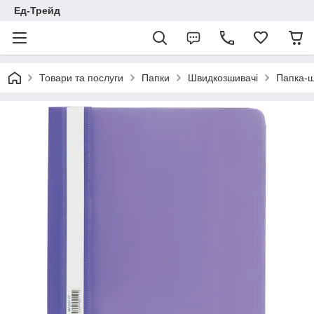
Ед-Трейд
Товари та послуги
Папки
Швидкозшивачі
Папка-ш