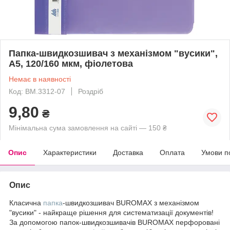
Папка-швидкозшивач з механізмом "вусики",
А5, 120/160 мкм, фіолетова
Немає в наявності
Код: BM.3312-07
Роздріб
9,80
₴
Мінімальна сума замовлення на сайті — 150 ₴
Опис
Характеристики
Доставка
Оплата
Умови п
Опис
Класична
папка
-швидкозшивач BUROMAX з механізмом
"вусики" - найкраще рішення для систематизації документів!
За допомогою папок-швидкозшивачів BUROMAX перфоровані