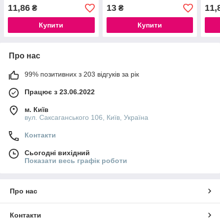
помаранчева
"глянець", асорті
11,86
13
11,
₴
₴
Купити
Купити
Про нас
99% позитивних з 203 відгуків за рік
Працює з 23.06.2022
м. Київ
вул. Саксаганського 106, Київ, Україна
Контакти
Сьогодні вихідний
Показати весь графік роботи
Про нас
Контакти