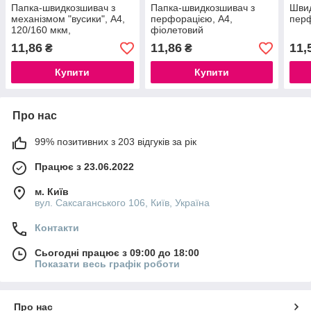
Папка-швидкозшивач з
Папка-швидкозшивач з
Швид
механізмом "вусики", А4,
перфорацією, А4,
перф
120/160 мкм,
фіолетовий
помаранчева
11,86
11,86
11,
₴
₴
Купити
Купити
Про нас
99% позитивних з 203 відгуків за рік
Працює з 23.06.2022
м. Київ
вул. Саксаганського 106, Київ, Україна
Контакти
Сьогодні працює з 09:00 до 18:00
Показати весь графік роботи
Про нас