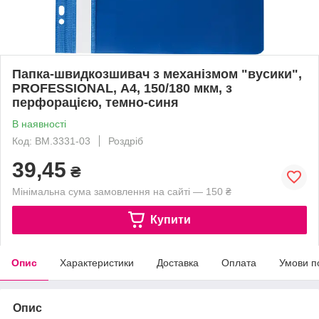
Папка-швидкозшивач з механізмом "вусики",
PROFESSIONAL, А4, 150/180 мкм, з
перфорацією, темно-синя
В наявності
Код: BM.3331-03
Роздріб
39,45
₴
Мінімальна сума замовлення на сайті — 150 ₴
Купити
Опис
Характеристики
Доставка
Оплата
Умови п
Опис