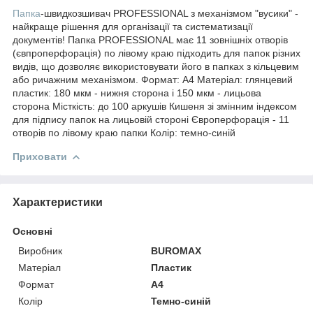
Папка
-швидкозшивач PROFESSIONAL з механізмом "вусики" -
найкраще рішення для організації та систематизації
документів! Папка PROFESSIONAL має 11 зовнішніх отворів
(євпроперфорація) по лівому краю підходить для папок різних
видів, що дозволяє використовувати його в папках з кільцевим
або ричажним механізмом. Формат: А4 Матеріал: глянцевий
пластик: 180 мкм - нижня сторона і 150 мкм - лицьова
сторона Місткість: до 100 аркушів Кишеня зі змінним індексом
для підпису папок на лицьовій стороні Європерфорація - 11
отворів по лівому краю папки Колір: темно-синій
Приховати
Характеристики
Основні
Виробник
BUROMAX
Матеріал
Пластик
Формат
A4
Колір
Темно-синій