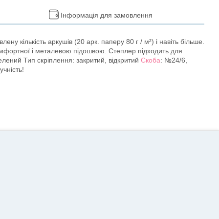
Інформація для замовлення
у кількість аркушів (20 арк. паперу 80 г / м²) і навіть більше.
омфортної і металевою підошвою. Степлер підходить для
зелений Тип скріплення: закритий, відкритий
Скоба
: №24/6,
чність!