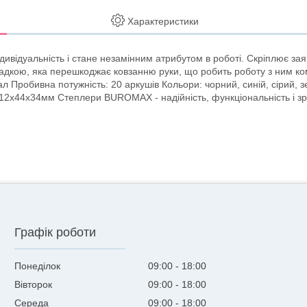
Характеристики
ідуальність і стане незамінним атрибутом в роботі. Скріплює заявлен
адкою, яка перешкоджає ковзанню руки, що робить роботу з ним к
ал Пробивна потужність: 20 аркушів Кольори: чорний, синій, сірий, 
12х44х34мм Степлери BUROMAX - надійність, функціональність і зру
Графік роботи
Понеділок
09:00
18:00
Вівторок
09:00
18:00
Середа
09:00
18:00