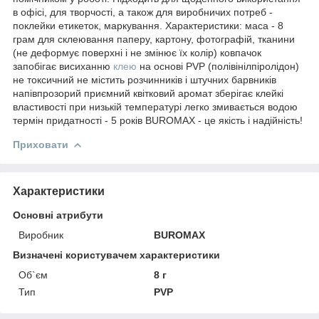
в офісі, для творчості, а також для виробничих потреб -
поклейки етикеток, маркування. Характеристики: маса - 8
грам для склеювання паперу, картону, фотографій, тканини
(не деформує поверхні і не змінює їх колір) ковпачок
запобігає висиханню
клею
на основі PVР (полівінілпіролідон)
не токсичний не містить розчинників і штучних барвників
напівпрозорий приємний квітковий аромат зберігає клейкі
властивості при низькій температурі легко змивається водою
термін придатності - 5 років BUROMAX - це якість і надійність!
Приховати
Характеристики
Основні атрибути
Виробник
BUROMAX
Визначені користувачем характеристики
Об`єм
8 г
Тип
PVР