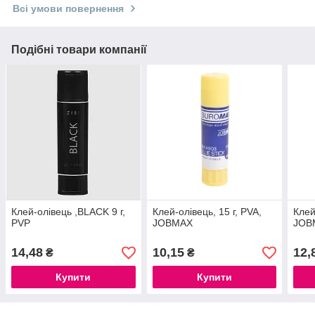
Всі умови повернення
Подібні товари компанії
Клей-олiвець ,BLACK 9 г,
Клей-олiвець, 15 г, PVA,
Клей
PVP
JOBMAX
JOB
14,48
10,15
12,
₴
₴
Купити
Купити