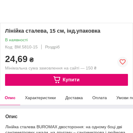
Лінійка сталева, 15 см, інд.упаковка
В наявності
Код: BM.5810-15
Роздріб
24,69
₴
Мінімальна сума замовлення на сайті — 150 ₴
Купити
Опис
Характеристики
Доставка
Оплата
Умови п
Опис
Лінійка сталева BUROMAX двостороння: на одному боці дві
сантиметрових шкали, на другому – сантиметрова і дюймова.