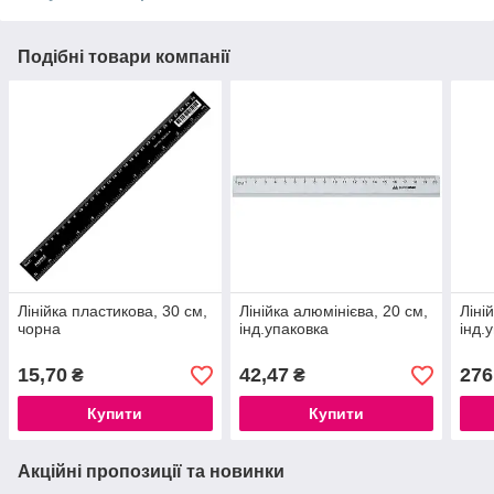
Подібні товари компанії
Лінійка пластикова, 30 см,
Лінійка алюмінієва, 20 см,
Ліні
чорна
інд.упаковка
інд.
15,70
42,47
276
₴
₴
Купити
Купити
Акційні пропозиції та новинки