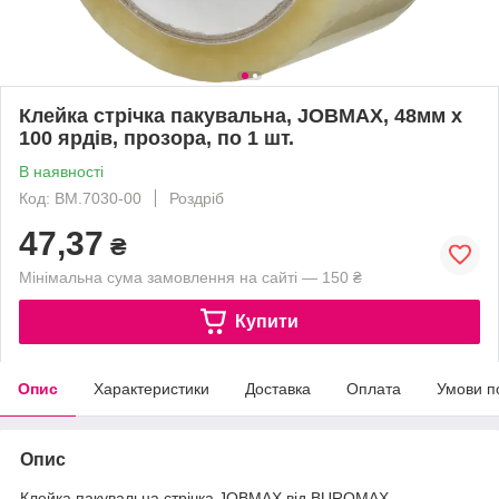
Клейка стрічка пакувальна, JOBMAX, 48мм x
100 ярдів, прозора, по 1 шт.
В наявності
Код: BM.7030-00
Роздріб
47,37
₴
Мінімальна сума замовлення на сайті — 150 ₴
Купити
Опис
Характеристики
Доставка
Оплата
Умови п
Опис
Клейка пакувальна стрічка JOBMAX від BUROMAX –