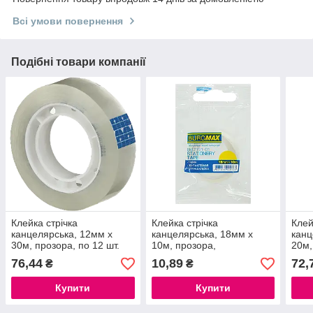
Всі умови повернення
Подібні товари компанії
Клейка стрічка
Клейка стрічка
Клей
канцелярська, 12мм х
канцелярська, 18мм х
канц
30м, прозора, по 12 шт.
10м, прозора,
20м,
індив.упаковка
дисп
76,44
10,89
72,
₴
₴
Купити
Купити