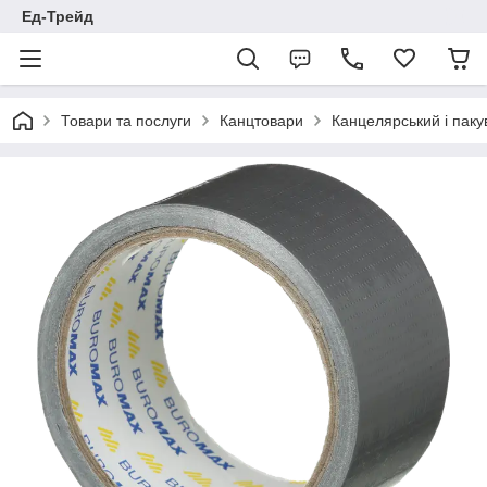
Ед-Трейд
Товари та послуги
Канцтовари
Канцелярський і паку