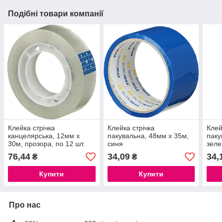
Подібні товари компанії
Клейка стрічка
Клейка стрічка
Клей
канцелярська, 12мм х
пакувальна, 48мм x 35м,
паку
30м, прозора, по 12 шт.
синя
зеле
76,44
34,09
34,
₴
₴
Купити
Купити
Про нас