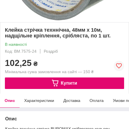
Клейка стрічка техннічна, 48мм x 10м,
надщільне кріплення, срібляста, по 1 шт.
В наявності
Код: BM.7575-24
Роздріб
102,25
₴
Мінімальна сума замовлення на сайті — 150 ₴
Купити
Опис
Характеристики
Доставка
Оплата
Умови п
Опис
Клейка технічна стрічка BUROMAX сріблястого кольору –