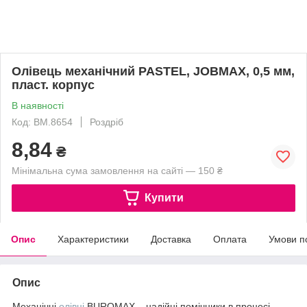
Олівець механічний PASTEL, JOBMAX, 0,5 мм,
пласт. корпус
В наявності
Код: BM.8654
Роздріб
8,84
₴
Мінімальна сума замовлення на сайті — 150 ₴
Купити
Опис
Характеристики
Доставка
Оплата
Умови п
Опис
Механічні
олівці
BUROMAX – надійні помічники в процесі