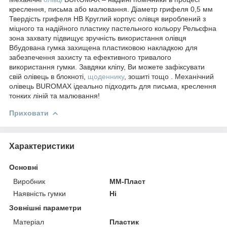
креслення, письма або малювання. Діаметр грифеля 0,5 мм
Твердість грифеля HB Круглий корпус олівця вироблений з
міцного та надійного пластику пастельного кольору Рельєфна
зона захвату підвищує зручність використання олівця
Вбудована гумка захищена пластиковою накладкою для
забезпечення захисту та ефективного тривалого
використання гумки. Завдяки кліпу, Ви можете зафіксувати
свій олівець в блокноті,
щоденнику
, зошиті тощо . Механічний
олівець BUROMAX ідеально підходить для письма, креслення
тонких ліній та малювання!
Приховати
Характеристики
Основні
Виробник
ММ-Пласт
Наявність гумки
Ні
Зовнішні параметри
Матеріал
Пластик