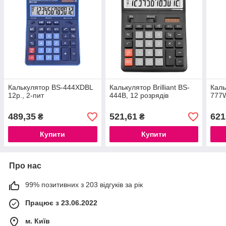
Калькулятор BS-444XDBL
Калькулятор Brilliant BS-
Каль
12р., 2-пит
444В, 12 розрядів
777W
489,35
521,61
621
₴
₴
Купити
Купити
Про нас
99% позитивних з 203 відгуків за рік
Працює з 23.06.2022
м. Київ