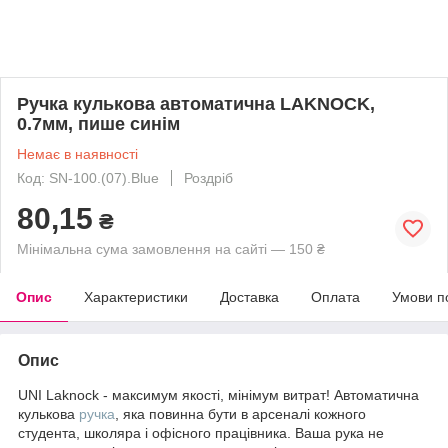
Ручка кулькова автоматична LAKNOCK,
0.7мм, пише синім
Немає в наявності
Код: SN-100.(07).Blue
Роздріб
80,15
₴
Мінімальна сума замовлення на сайті — 150 ₴
Опис
Характеристики
Доставка
Оплата
Умови п
Опис
UNI Laknock - максимум якості, мінімум витрат! Автоматична
кулькова
ручка
, яка повинна бути в арсеналі кожного
студента, школяра і офісного працівника. Ваша рука не