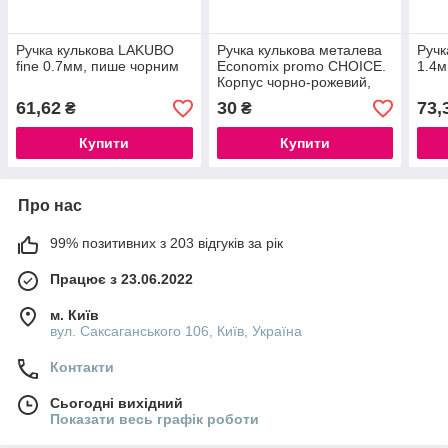
Ручка кулькова LAKUBO
Ручка кулькова металева
Ручк
fine 0.7мм, пише чорним
Economix promo CHOICE.
1.4м
Корпус чорно-рожевий,
пише синім
61,62
30
73,
₴
₴
Купити
Купити
Про нас
99% позитивних з 203 відгуків за рік
Працює з 23.06.2022
м. Київ
вул. Саксаганського 106, Київ, Україна
Контакти
Сьогодні вихідний
Показати весь графік роботи