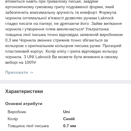
втомиться навіть при тривалому письмі, завдяки
ергономічному гумовому грипу подовженої форми, який
забезпечить максимальну зручність та комфорт. Формула
чорнила оптимальної в'язкості дозволяє ручкам Laknock
гладко писати на папері, не дряпаючи його. Зайве витікання
чорнила і утворення плям виключається! Ультратонка
товщина лінії письма точно відповідає заявленій виробником
0,3 мм Чорнила змінних стрижнів точно збігаються за
кольором з оригінальним кольором письма ручки. Прозорий
пластиковий корпус. Колір кліпу і грипа відповідає кольору
чорнила. З UNI Laknock Ви можете бути впевнені в своєму
виборі на 100%!
Приховати
Характеристики
Основні атрибути
Виробник
Uni
Колір
Синій
Товщина лінії письма
0.7 мм