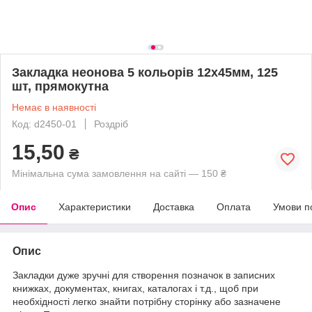
Закладка неонова 5 кольорів 12х45мм, 125
шт, прямокутна
Немає в наявності
Код: d2450-01
Роздріб
15,50
₴
Мінімальна сума замовлення на сайті — 150 ₴
Опис
Характеристики
Доставка
Оплата
Умови п
Опис
Закладки дуже зручні для створення позначок в записних
книжках, документах, книгах, каталогах і т.д., щоб при
необхідності легко знайти потрібну сторінку або зазначене