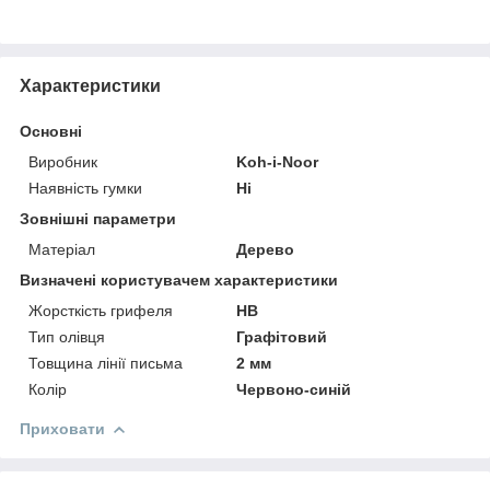
Характеристики
Основні
Виробник
Koh-i-Noor
Наявність гумки
Ні
Зовнішні параметри
Матеріал
Дерево
Визначені користувачем характеристики
Жорсткість грифеля
HB
Тип олівця
Графітовий
Товщина лінії письма
2 мм
Колір
Червоно-синій
Приховати