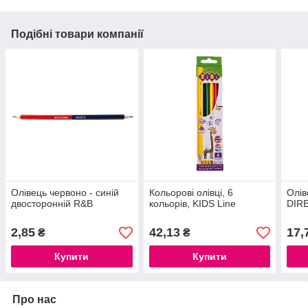
Подібні товари компанії
Олівець червоно - синій
Кольорові олівці, 6
Олів
двосторонній R&B
кольорів, KIDS Line
DIRE
2,85
42,13
17,
₴
₴
Купити
Купити
Про нас