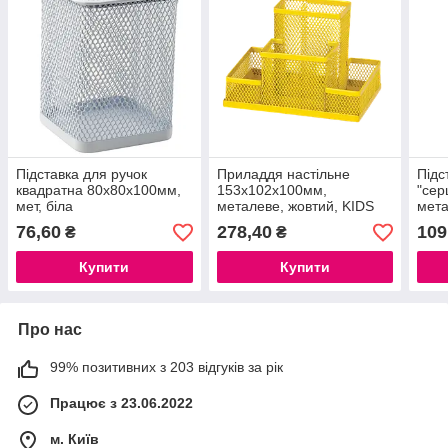
Підставка для ручок
Приладдя настільне
Підс
квадратна 80х80х100мм,
153x102x100мм,
"сер
мет, біла
металеве, жовтий, KIDS
мета
Line
Line
76,60
278,40
109
₴
₴
Купити
Купити
Про нас
99% позитивних з 203 відгуків за рік
Працює з 23.06.2022
м. Київ