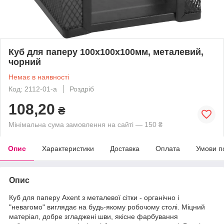
Куб для паперу 100х100x100мм, металевий,
чорний
Немає в наявності
Код: 2112-01-a
Роздріб
108,20
₴
Мінімальна сума замовлення на сайті — 150 ₴
Опис
Характеристики
Доставка
Оплата
Умови п
Опис
Куб для паперу Axent з металевої сітки - органічно і
"невагомо" виглядає на будь-якому робочому столі. Міцний
матеріал, добре згладжені шви, якісне фарбування