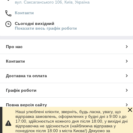
вул. Саксаганського 106, Київ, Україна
Контакти
Сьогодні вихідний
Показати весь графік роботи
Про нас
Контакти
Доставка та оплата
Графік роботи
Повна версія сайту
Наші улюблені клієнти, зверніть, будь ласка, увагу, що
відправка замовлень, оформлених у будні дні з 9:00 з до
Сайт створено на маркетплейсі
Prom.ua
17:00, здійснюється кожного дня після 18:00, у вихідні дні
відправочка не здіснюється (найближча відправка у
понеділок після 18:00 з міста Києва!) Дякуємо за