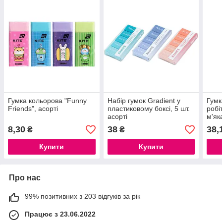
Гумка кольорова "Funny
Набір гумок Gradient у
Гумк
Friends", асорті
пластиковому боксі, 5 шт.
робі
асорті
м'як
8,30
38
38,
₴
₴
Купити
Купити
Про нас
99% позитивних з 203 відгуків за рік
Працює з 23.06.2022