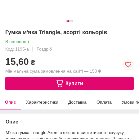
Гумка м'яка Triangle, асорті кольорів
В наявності
Код: 1195-a
Роздріб
15,60
₴
Мінімальна сума замовлення на сайті — 150 ₴
Купити
Опис
Характеристики
Доставка
Оплата
Умови п
Опис
М'яка гумка Triangle Axent з якісного синтетичного каучуку,
м'яко витирає лінії олівця без пошкодження паперу. Завдяки