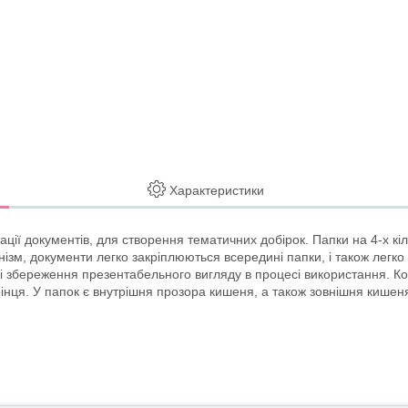
Характеристики
вації документів, для створення тематичних добірок. Папки на 4-х к
ізм, документи легко закріплюються всередині папки, і також легко 
ь і збереження презентабельного вигляду в процесі використання. К
рінця. У папок є внутрішня прозора кишеня, а також зовнішня кишеня