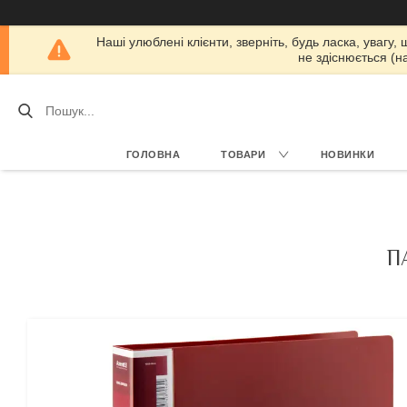
Наші улюблені клієнти, зверніть, будь ласка, увагу,
не здіснюється (н
ГОЛОВНА
ТОВАРИ
НОВИНКИ
П