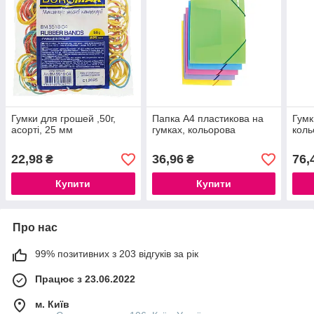
Гумки для грошей ,50г,
Папка А4 пластикова на
Гумк
асорті, 25 мм
гумках, кольорова
коль
22,98
36,96
76,
₴
₴
Купити
Купити
Про нас
99% позитивних з 203 відгуків за рік
Працює з 23.06.2022
м. Київ