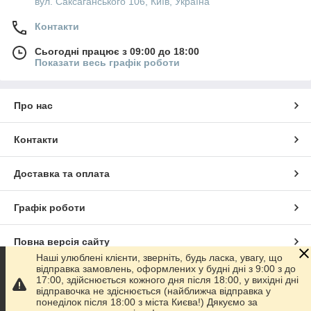
вул. Саксаганського 106, Київ, Україна
Контакти
Сьогодні працює з 09:00 до 18:00
Показати весь графік роботи
Про нас
Контакти
Доставка та оплата
Графік роботи
Повна версія сайту
Наші улюблені клієнти, зверніть, будь ласка, увагу, що
відправка замовлень, оформлених у будні дні з 9:00 з до
Сайт створено на маркетплейсі
Prom.ua
17:00, здійснюється кожного дня після 18:00, у вихідні дні
відправочка не здіснюється (найближча відправка у
понеділок після 18:00 з міста Києва!) Дякуємо за
Політика конфіденційності