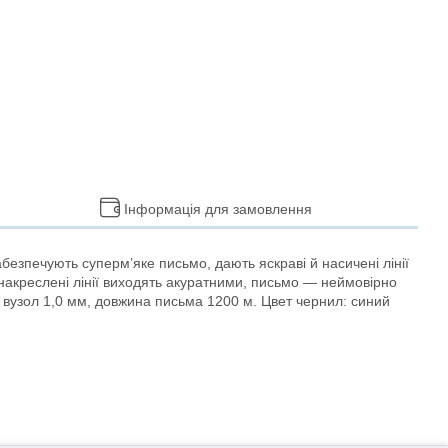
Інформація для замовлення
езпечують суперм’яке письмо, дають яскраві й насичені лінії
 накреслені лінії виходять акуратними, письмо — неймовірно
вузол 1,0 мм, довжина письма 1200 м. Цвет чернил: синий