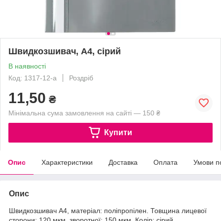
Швидкозшивач, А4, сірий
В наявності
Код: 1317-12-a
Роздріб
11,50
₴
Мінімальна сума замовлення на сайті — 150 ₴
Купити
Опис
Характеристики
Доставка
Оплата
Умови п
Опис
Швидкозшивач А4, матеріал: поліпропілен. Товщина лицевої
сторони: 120 мкм, зворотної: 150 мкм. Колір: сірий