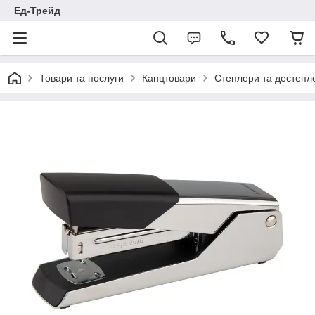
Ед-Трейд
Товари та послуги
Канцтовари
Степлери та дестепл