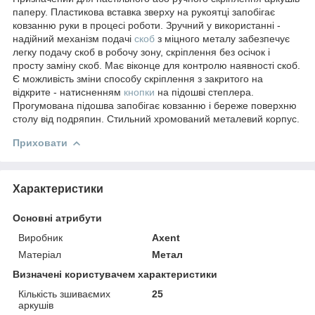
паперу. Пластикова вставка зверху на рукоятці запобігає
ковзанню руки в процесі роботи. Зручний у використанні -
надійний механізм подачі
скоб
з міцного металу забезпечує
легку подачу скоб в робочу зону, скріплення без осічок і
просту заміну скоб. Має віконце для контролю наявності скоб.
Є можливість зміни способу скріплення з закритого на
відкрите - натисненням
кнопки
на підошві степлера.
Прогумована підошва запобігає ковзанню і береже поверхню
столу від подряпин. Стильний хромований металевий корпус.
Приховати
Характеристики
Основні атрибути
Виробник
Axent
Матеріал
Метал
Визначені користувачем характеристики
Кількість зшиваємих
25
аркушів