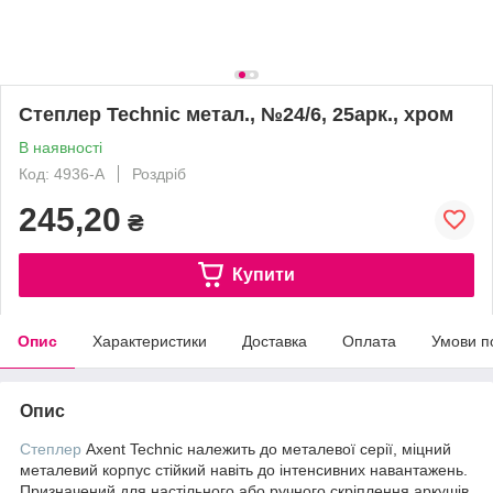
Степлер Technic метал., №24/6, 25арк., хром
В наявності
Код: 4936-A
Роздріб
245,20
₴
Купити
Опис
Характеристики
Доставка
Оплата
Умови п
Опис
Степлер
Axent Technic належить до металевої серії, міцний
металевий корпус стійкий навіть до інтенсивних навантажень.
Призначений для настільного або ручного скріплення аркушів