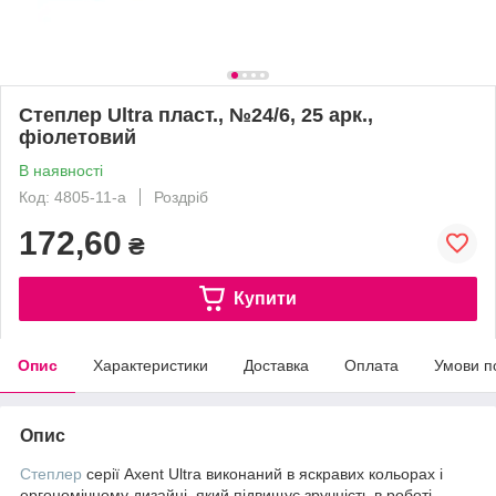
Степлер Ultra пласт., №24/6, 25 арк.,
фіолетовий
В наявності
Код: 4805-11-a
Роздріб
172,60
₴
Купити
Опис
Характеристики
Доставка
Оплата
Умови п
Опис
Степлер
серії Axent Ultra виконаний в яскравих кольорах і
ергономічному дизайні, який підвищує зручність в роботі.