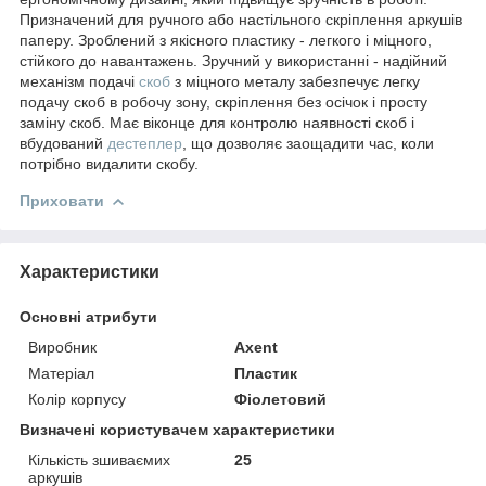
Призначений для ручного або настільного скріплення аркушів
паперу. Зроблений з якісного пластику - легкого і міцного,
стійкого до навантажень. Зручний у використанні - надійний
механізм подачі
скоб
з міцного металу забезпечує легку
подачу скоб в робочу зону, скріплення без осічок і просту
заміну скоб. Має віконце для контролю наявності скоб і
вбудований
дестеплер
, що дозволяє заощадити час, коли
потрібно видалити скобу.
Приховати
Характеристики
Основні атрибути
Виробник
Axent
Матеріал
Пластик
Колір корпусу
Фіолетовий
Визначені користувачем характеристики
Кількість зшиваємих
25
аркушів