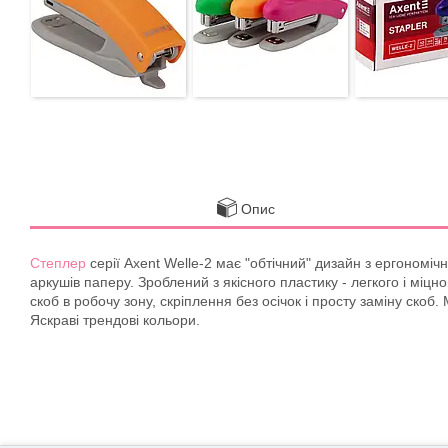
Опис
Степлер
серії Axent Welle-2 має "обтічний" дизайн з ергономіч
аркушів паперу. Зроблений з якісного пластику - легкого і міцн
скоб в робочу зону, скріплення без осічок і просту заміну скоб
Яскраві трендові кольори.