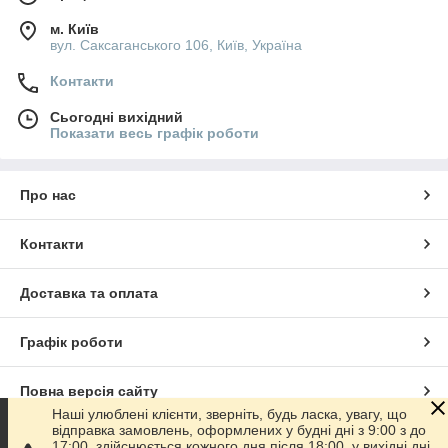
м. Київ
вул. Саксаганського 106, Київ, Україна
Контакти
Сьогодні вихідний
Показати весь графік роботи
Про нас
Контакти
Доставка та оплата
Графік роботи
Повна версія сайту
Наші улюблені клієнти, зверніть, будь ласка, увагу, що
відправка замовлень, оформлених у будні дні з 9:00 з до
Сайт створено на маркетплейсі
Prom.ua
17:00, здійснюється кожного дня після 18:00, у вихідні дні