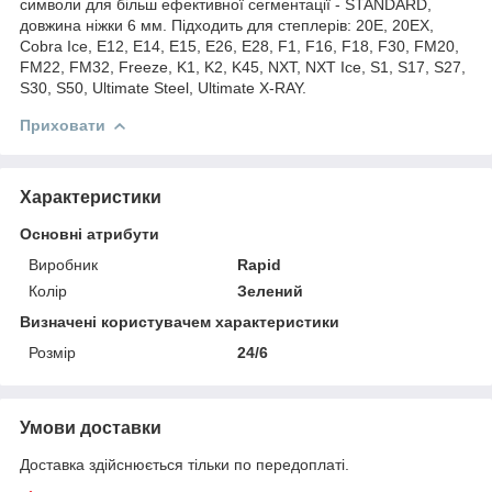
символи для більш ефективної сегментації - STANDARD,
довжина ніжки 6 мм. Підходить для степлерів: 20E, 20EX,
Cobra Ice, E12, E14, E15, E26, E28, F1, F16, F18, F30, FM20,
FM22, FM32, Freeze, K1, K2, K45, NXT, NXT Ice, S1, S17, S27,
S30, S50, Ultimate Steel, Ultimate X-RAY.
Приховати
Характеристики
Основні атрибути
Виробник
Rapid
Колір
Зелений
Визначені користувачем характеристики
Розмір
24/6
Умови доставки
Доставка здійснюється тільки по передоплаті.