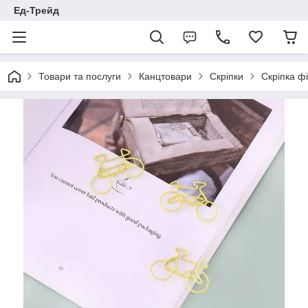
Ед-Трейд
Товари та послуги
Канцтовари
Скріпки
Скріпка ф