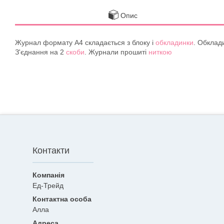
Опис
Журнал формату А4 складається з блоку і
обкладинки
. Обклад
З'єднання на 2
скоби
. Журнали прошиті
ниткою
Контакти
Ед-Трейд
Алла