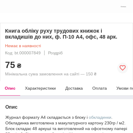
Книга обліку руху трудових книжок і
вкладишів до них, ф. П-10 А4, офс, 48 арк.
Немає в наявності
Код: bt.000007849
Роздріб
75
₴
Мінімальна сума замовлення на сайті — 150 ₴
Опис
Характеристики
Доставка
Оплата
Умови п
Опис
Журнал формату А4 складається з блоку і
обкладинки
.
Обкладинка виготовлена з макулатурного картону 230гр / м2.
Блок складає 48 аркуші та виготовлений на офсетному папері