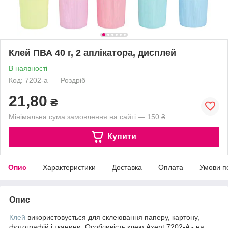
Клей ПВА 40 г, 2 аплікатора, дисплей
В наявності
Код: 7202-a
Роздріб
21,80
₴
Мінімальна сума замовлення на сайті — 150 ₴
Купити
Опис
Характеристики
Доставка
Оплата
Умови п
Опис
Клей
використовується для склеювання паперу, картону,
фотографій і тканини. Особливість клею Axent 7202-A - на