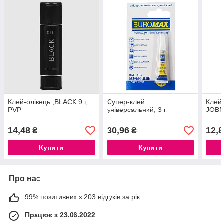
Клей-олiвець ,BLACK 9 г,
Супер-клей
Клей
PVP
універсальний, 3 г
JOB
14,48
30,96
12,
₴
₴
Купити
Купити
Про нас
99% позитивних з 203 відгуків за рік
Працює з 23.06.2022