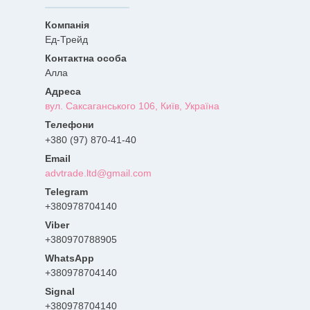
Ед-Трейд
Алла
вул. Саксаганського 106, Київ, Україна
+380 (97) 870-41-40
advtrade.ltd@gmail.com
+380978704140
+380970788905
+380978704140
Signal
+380978704140