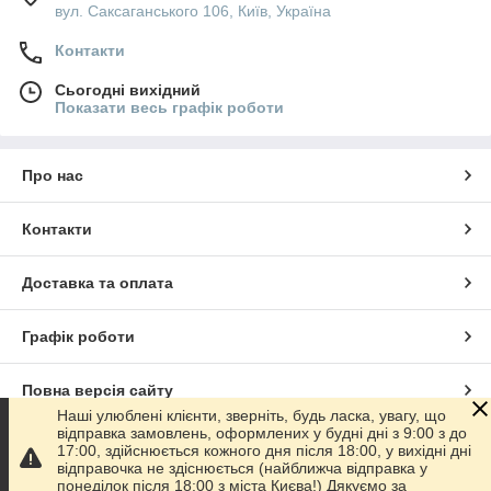
вул. Саксаганського 106, Київ, Україна
Контакти
Сьогодні вихідний
Показати весь графік роботи
Про нас
Контакти
Доставка та оплата
Графік роботи
Повна версія сайту
Наші улюблені клієнти, зверніть, будь ласка, увагу, що
відправка замовлень, оформлених у будні дні з 9:00 з до
Сайт створено на маркетплейсі
Prom.ua
17:00, здійснюється кожного дня після 18:00, у вихідні дні
відправочка не здіснюється (найближча відправка у
понеділок після 18:00 з міста Києва!) Дякуємо за