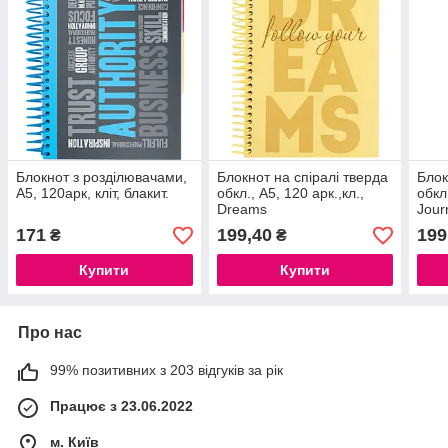
Блокнот з розділювачами,
Блокнот на спіралі тверда
Блок
А5, 120арк, кліт, блакит.
обкл., А5, 120 арк.,кл.,
обкл.
Dreams
Jour
171
199,40
199
₴
₴
Купити
Купити
Про нас
99% позитивних з 203 відгуків за рік
Працює з 23.06.2022
м. Київ