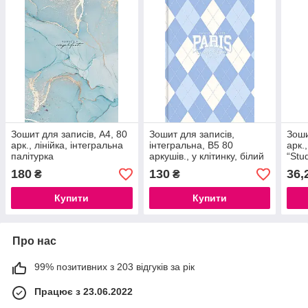
Зошит для записів, А4, 80
Зошит для записів,
Зоши
арк., лінійка, інтегральна
інтегральна, В5 80
арк.,
палітурка
аркушів., у клітинку, білий
“Stu
блок, 70г/м2, мат.
180
130
36,
₴
₴
ламінація
Купити
Купити
Про нас
99% позитивних з 203 відгуків за рік
Працює з 23.06.2022