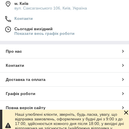
м. Київ
вул. Саксаганського 106, Київ, Україна
Контакти
Сьогодні вихідний
Показати весь графік роботи
Про нас
Контакти
Доставка та оплата
Графік роботи
Повна версія сайту
Наші улюблені клієнти, зверніть, будь ласка, увагу, що
відправка замовлень, оформлених у будні дні з 9:00 з до
Сайт створено на маркетплейсі
Prom.ua
17:00, здійснюється кожного дня після 18:00, у вихідні дні
відправочка не здіснюється (найближча відправка у