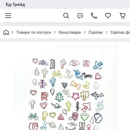
Ед-Трейд
Товари та послуги
Канцтовари
Скріпки
Скріпка ф