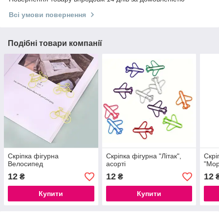
Всі умови повернення
Подібні товари компанії
Скріпка фігурна
Скріпка фігурна "Літак",
Скрі
Велосипед
асорті
"Мор
12
12
12
₴
₴
Купити
Купити