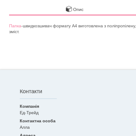
Опис
Папка
-швидкозшивач формату А4 виготовлена з поліпропілену, 
зміст.
Контакти
Ед-Трейд
Алла