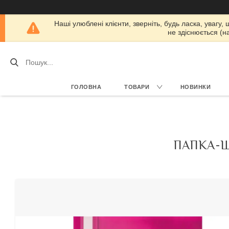
Наші улюблені клієнти, зверніть, будь ласка, увагу,
не здіснюється (н
ГОЛОВНА
ТОВАРИ
НОВИНКИ
ПАПКА-Ш