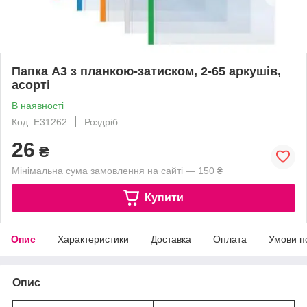
Папка А3 з планкою-затиском, 2-65 аркушів,
асорті
В наявності
Код: E31262
Роздріб
26
₴
Мінімальна сума замовлення на сайті — 150 ₴
Купити
Опис
Характеристики
Доставка
Оплата
Умови п
Опис