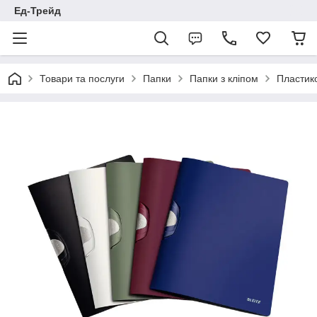
Ед-Трейд
Товари та послуги
Папки
Папки з кліпом
Пластико