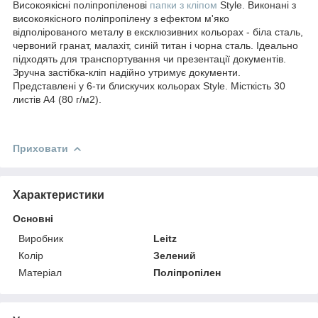
Високоякісні поліпропіленові
папки з кліпом
Style. Виконані з
високоякісного поліпропілену з ефектом м'яко
відполірованого металу в ексклюзивних кольорах - біла сталь,
червоний гранат, малахіт, синій титан і чорна сталь. Ідеально
підходять для транспортування чи презентації документів.
Зручна застібка-кліп надійно утримує документи.
Представлені у 6-ти блискучих кольорах Style. Місткість 30
листів A4 (80 г/м2).
Приховати
Характеристики
Основні
Виробник
Leitz
Колір
Зелений
Матеріал
Поліпропілен