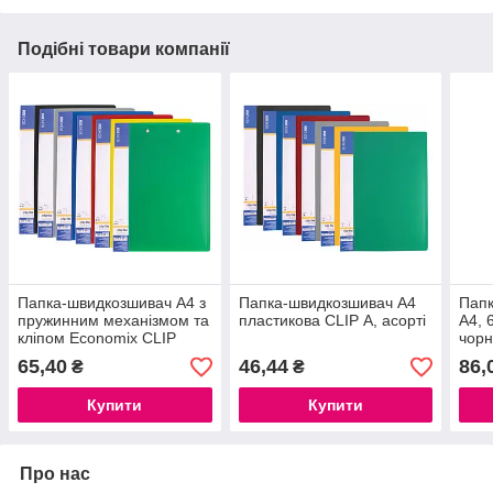
Подібні товари компанії
Папка-швидкозшивач А4 з
Папка-швидкозшивач А4
Папк
пружинним механізмом та
пластикова CLIP А, асорті
А4, 
кліпом Economix CLIP
чор
A+C, асорті
65,40
46,44
86,
₴
₴
Купити
Купити
Про нас