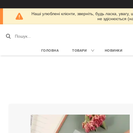
Наші улюблені клієнти, зверніть, будь ласка, увагу,
не здіснюється (н
ГОЛОВНА
ТОВАРИ
НОВИНКИ