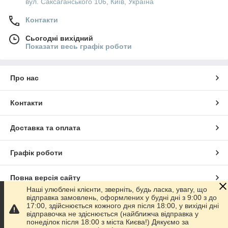
вул. Саксаганського 106, Київ, Україна
Контакти
Сьогодні вихідний
Показати весь графік роботи
Про нас
Контакти
Доставка та оплата
Графік роботи
Повна версія сайту
Наші улюблені клієнти, зверніть, будь ласка, увагу, що
відправка замовлень, оформлених у будні дні з 9:00 з до
Сайт створено на маркетплейсі
Prom.ua
17:00, здійснюється кожного дня після 18:00, у вихідні дні
відправочка не здіснюється (найближча відправка у
понеділок після 18:00 з міста Києва!) Дякуємо за
Політика конфіденційності