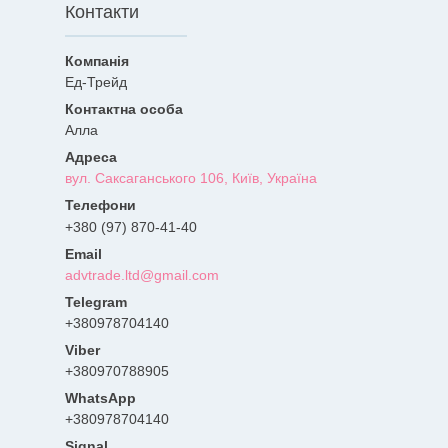
Контакти
Ед-Трейд
Алла
вул. Саксаганського 106, Київ, Україна
+380 (97) 870-41-40
advtrade.ltd@gmail.com
+380978704140
+380970788905
+380978704140
Signal