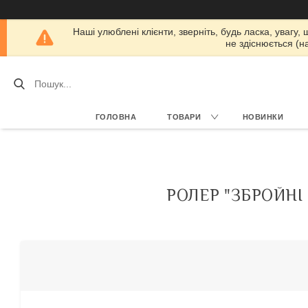
Наші улюблені клієнти, зверніть, будь ласка, увагу,
не здіснюється (н
ГОЛОВНА
ТОВАРИ
НОВИНКИ
РОЛЕР "ЗБРОЙНІ