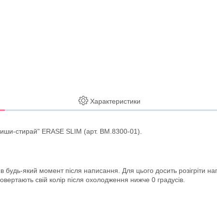
Характеристики
иши-стирай" ERASE SLIM (арт. BM.8300-01).
 будь-який момент після написання. Для цього досить розігріти нап
повертають свій колір після охолодження нижче 0 градусів.