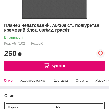
Планер недатований, А5/208 ст., поліуретан,
кремовий блок, 80г/м2, графіт
В наявності
Код: A5-7102
Роздріб
260
₴
Купити
Опис
Характеристики
Доставка
Оплата
Умови п
Опис
Формат:
А5