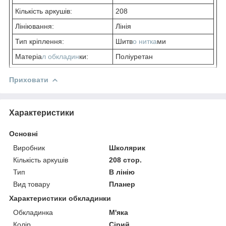
Кількість аркушів:
208
Лініювання:
Лінія
Тип кріплення:
Шитв
о нитка
ми
Матеріа
л обкладин
ки:
Поліуретан
Приховати
Характеристики
Основні
Виробник
Школярик
Кількість аркушів
208 стор.
Тип
В лінію
Вид товару
Планер
Характеристики обкладинки
Обкладинка
М'яка
Колір
Сірий