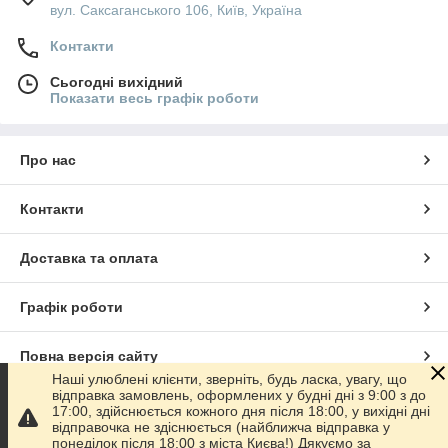
вул. Саксаганського 106, Київ, Україна
Контакти
Сьогодні вихідний
Показати весь графік роботи
Про нас
Контакти
Доставка та оплата
Графік роботи
Повна версія сайту
Наші улюблені клієнти, зверніть, будь ласка, увагу, що
відправка замовлень, оформлених у будні дні з 9:00 з до
Сайт створено на маркетплейсі
Prom.ua
17:00, здійснюється кожного дня після 18:00, у вихідні дні
відправочка не здіснюється (найближча відправка у
понеділок після 18:00 з міста Києва!) Дякуємо за