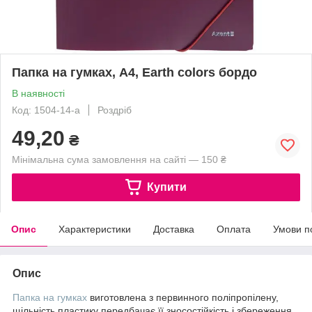
Папка на гумках, А4, Earth colors бордо
В наявності
Код: 1504-14-a
Роздріб
49,20
₴
Мінімальна сума замовлення на сайті — 150 ₴
Купити
Опис
Характеристики
Доставка
Оплата
Умови п
Опис
Папка на гумках
виготовлена з первинного поліпропілену,
щільність пластику передбачає її зносостійкість і збереження