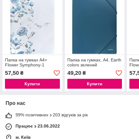
Папка на гумках А4+
Папка на гумках, А4, Earth
Папк
Flower Symphony-1
colors зелений
Flow
57,50
49,20
57,
₴
₴
Купити
Купити
Про нас
99% позитивних з 203 відгуків за рік
Працює з 23.06.2022
м. Київ