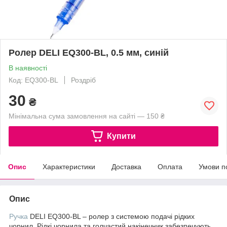
Ролер DELI EQ300-BL, 0.5 мм, синій
В наявності
Код: EQ300-BL
Роздріб
30
₴
Мінімальна сума замовлення на сайті — 150 ₴
Купити
Опис
Характеристики
Доставка
Оплата
Умови п
Опис
Ручка
DELI EQ300-BL – ролер з системою подачі рідких
чорнил. Рідкі чорнила та голчастий накінечник забезпечують