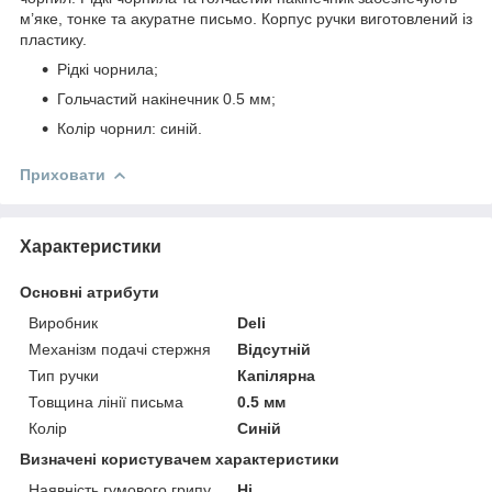
м’яке, тонке та акуратне письмо. Корпус ручки виготовлений із
пластику.
Рідкі чорнила;
Гольчастий накінечник 0.5 мм;
Колір чорнил: синій.
Приховати
Характеристики
Основні атрибути
Виробник
Deli
Механізм подачі стержня
Відсутній
Тип ручки
Капілярна
Товщина лінії письма
0.5 мм
Колір
Синій
Визначені користувачем характеристики
Наявність гумового грипу
Ні